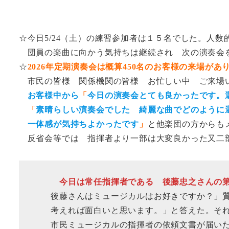
☆今日5/24（土）の練習参加者は１５名でした。人
団員の楽曲に向かう気持ちは継続され 次の演奏会
☆
2026年定期演奏会は概算450名のお客様の来場があ
市民の皆様 関係機関の皆様 お忙しい中 ご来場
お客様中から
「
今日の演奏会とても良かったです。
「
素晴らしい演奏会でした 綺麗な曲でどのように
一体感が気持ちよかったです
」
と他楽団の方からも
反省会等では 指揮者より一部は大変良かった又二部
今日は常任指揮者である 後藤忠之さんの第
後藤さんはミュージカルはお好きですか？」質
考えれば面白いと思います。」と答えた。それ
市民ミュージカルの指揮者の依頼文書が届いた