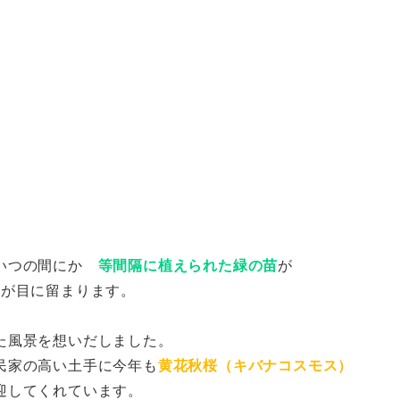
 いつの間にか
等間隔に植えられた緑の苗
が
が目に留まります。
た風景を想いだしました。
民家の高い土手に今年も
黄花秋桜（キバナコスモス）
迎してくれています。