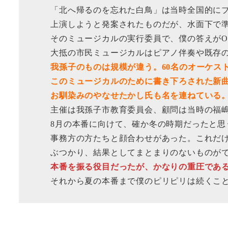
「北へ帰るのを忘れた白鳥」は当時全国的にブ
上演しようと発案されたものだが、水面下で準
そのミュージカルの実行委員で、僕の答えがO
大抵の市民ミュージカルはピアノ伴奏や既存の
我孫子のものは規模が違う。60名のオーケス
このミュージカルのために書き下ろされた新曲
お馴染みのやなせたかし氏も名を連ねている
主催は我孫子市教育委員会、顧問は当時の福嶋
8月の本番に向けて、確か冬の時期だったと思う
事務方の方たちと顔合わせがあった。これだけ
ぶつかり、結果としてまとまりのないものがで
本番を振る役目だったが、かなりの重圧であ
それから夏の本番まで僕のピリピリは続くこ