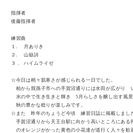
指揮者
後藤指揮者
練習曲
１. 月ありき
２. 山嶽詩
３． ハイムライゼ
☆今日は稍々肌寒さが感じられる一日でした。
柏から我孫子市への手賀沼通りには水田が広がり
水の中で生き生きと輝き 5月らしさを醸し出す風景
秋の豊かな稔りが楽しみです。
☆また 昨年のちょうど今頃 練習日誌に掲載しまし
手賀沼通りから天王台駅に向かう高いところにある
のオレンジがかった黄色の小花達が道行く人々を歓