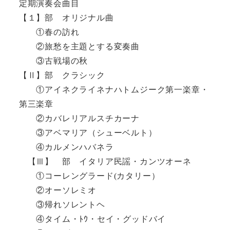
定期演奏会曲目
【１】部 オリジナル曲
①春の訪れ
②旅愁を主題とする変奏曲
③古戦場の秋
【Ⅱ】部 クラシック
①アイネクライネナハトムジーク第一楽章・
第三楽章
②カバレリアルスチカーナ
③アベマリア（シューベルト）
④カルメンハバネラ
【Ⅲ】 部 イタリア民謡・カンツオーネ
①コーレングラード(カタリー）
②オーソレミオ
③帰れソレントヘ
④タイム・ﾄｳ・セイ・グッドバイ