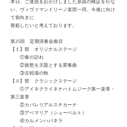
本日、ご迷惑をおかけしました原因の検証を行な
い、ヴィヴァマンドリーノ楽団一同、今後に向け
て前向きに
善処したいと考えております。
第25回 定期演奏会曲目
【１】部 オリジナルステージ
①春の訪れ
②旅愁を主題とする変奏曲
③古戦場の秋
【Ⅱ】部 クラシックステージ
①アイネクライネナハトムジーク第一楽章・
第三楽章
②カバレリアルスチカーナ
③アベマリア（シューベルト）
④カルメンハバネラ