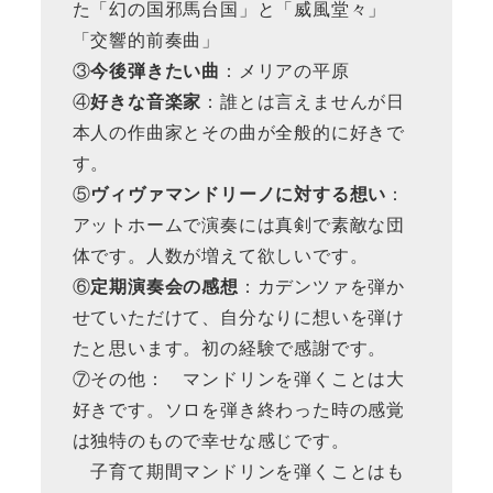
た「幻の国邪馬台国」と「威風堂々」
「交響的前奏曲」
③
今後弾きたい曲
：メリアの平原
④
好きな音楽家
：誰とは言えませんが日
本人の作曲家とその曲が全般的に好きで
す。
⑤
ヴィヴァマンドリーノに対する想い
：
アットホームで演奏には真剣で素敵な団
体です。人数が増えて欲しいです。
⑥
定期演奏会の感想
：カデンツァを弾か
せていただけて、自分なりに想いを弾け
たと思います。初の経験で感謝です。
⑦その他： マンドリンを弾くことは大
好きです。ソロを弾き終わった時の感覚
は独特のもので幸せな感じです。
子育て期間マンドリンを弾くことはも