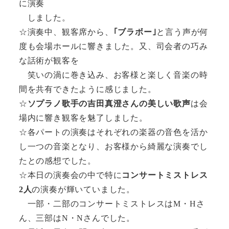
に演奏
しました。
☆演奏中、観客席から、
｢ブラボー｣
と言う声が何
度も会場ホールに響きました。又、司会者の巧み
な話術が観客を
笑いの渦に巻き込み、お客様と楽しく音楽の時
間を共有できたように感じました。
☆
ソプラノ歌手の吉田真澄さんの美しい歌声
は会
場内に響き観客を魅了しました。
☆各パートの演奏はそれぞれの楽器の音色を活か
し一つの音楽となり、お客様から綺麗な演奏でし
たとの感想でした。
☆本日の演奏会の中で特に
コンサートミストレス
2人
の演奏が輝いていました。
一部・二部のコンサートミストレスはM・Hさ
ん、三部はN・Nさんでした。