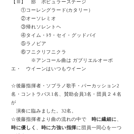
【Ⅲ】 部 ポピュラーステージ
①コーレングラード(カタリー）
②オーソレミオ
③帰れソレントヘ
④タイム・ﾄｳ・セイ・グッドバイ
⑤ラノビア
⑥フニクリフニクラ
※アンコール曲は ガブリエルオーボ
エ・ ウイーンはいつもウイーン
☆後藤指揮者・ソプラノ歌手・パーカッション2
名・コントラバス1名、賛助会員3名・団員２４名
が
演奏に臨みました。32名。
☆後藤指揮者より曲の流れの中で
時に繊細に
、
時に優しく
、
時に力強い指揮
に団員一同心を一つ