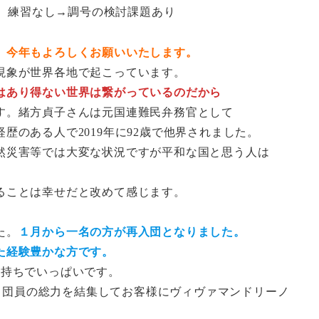
）練習なし→調号の検討課題あり
 今年もよろしくお願いいたします。
現象が世界各地で起こっています。
はあり得ない世界は繋がっているのだから
す。緒方貞子さんは元国連難民弁務官として
歴のある人で2019年に92歳で他界されました。
然災害等では大変な状況ですが平和な国と思う人は
ることは幸せだと改めて感じます。
た。
１月から一名の方が再入団となりました。
た経験豊かな方です。
持ちでいっぱいです。
定、団員の総力を結集してお客様にヴィヴァマンドリーノ