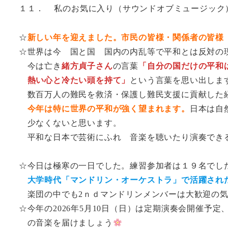
１１． 私のお気に入り（サウンドオブミュージック
☆
新しい年を迎えました。市民の皆様・関係者の皆様
☆世界は今 国と国 国内の内乱等で平和とは反対の
今は亡き
緒方貞子さん
の言葉
「自分の国だけの平和
熱い心と冷たい頭を持て」
という言葉を思い出しま
数百万人の難民を救済・保護し難民支援に貢献した経
今年は特に世界の平和が強く望まれます。
日本は自
少なくないと思います。
平和な日本で芸術にふれ 音楽を聴いたり演奏でき
☆今日は極寒の一日でした。練習参加者は１９名でし
大学時代「マンドリン・オーケストラ」で活躍され
楽団の中でも2ｎｄマンドリンメンバーは大歓迎の気
☆今年の2026年5月10日（日）は定期演奏会開催予
の音楽を届けましょう