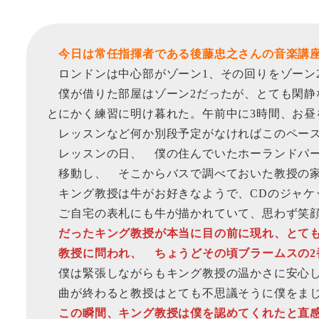
今日は常任指揮者である後藤忠之さんの音楽講座
ロンドンは中心部がゾーン1、その回りをゾーン2
僕が借りた部屋はゾーン2だったが、とても閑静
とにかく練習に明け暮れた。午前中に3時間、お昼
レッスンなど何か別段予定がなければこのペース
レッスンの日、 僕の住んでいたホーランドパー
移動し、 そこからバスで調べておいた教授の
キング教授は牛がお好きなようで、CDのジャケ
ご自宅の表札にも牛が描かれていて、思わず笑顔
だったキング教授が本当に目の前に現れ、とても
教授に問われ、 ちょうどその頃ブラームスの2
僕は緊張しながらもキング教授の温かさに安心し
曲が終わると教授はとても不思議そうに僕をまじ
この瞬間、キング教授は僕を認めてくれたと直