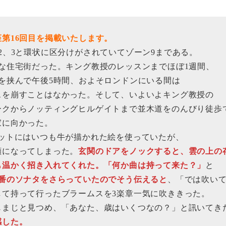
第16回目を掲載いたします。
、3と環状に区分けがされていてゾーン9まである。
な住宅街だった。キング教授のレッスンまでほぼ1週間、
を挟んで午後5時間、およそロンドンにいる間は
を崩すことはなかった。そして、いよいよキング教授の
クからノッティングヒルゲイトまで並木道をのんびり徒歩
家に向かった。
ットにはいつも牛が描かれた絵を使っていたが、
になってしまった。
玄関のドアをノックすると、雲の上の
温かく招き入れてくれた。「何か曲は持って来た？」
と
番のソナタをさらっていたのでそう伝えると
、「では吹い
て持って行ったブラームスを3楽章一気に吹ききった。
まじと見つめ、「あなた、歳はいくつなの？」と訊いてき
感した。